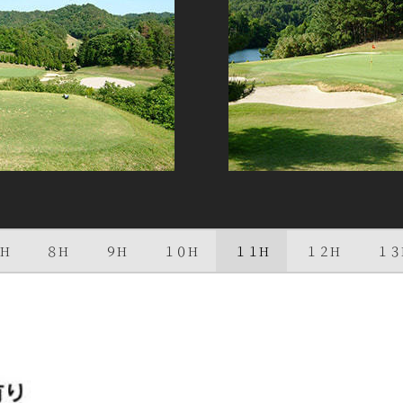
H
８H
９H
１０H
１１H
１２H
１３