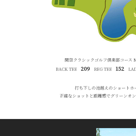
関空クラシックゴルフ倶楽部コース NO.
209
152
BACK TEE
REG TEE
LAD
打ち下しの池越えのショートホ
正確なショットと距離感でグリーンオ