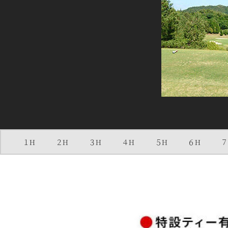
１H
２H
３H
４H
５H
６H
７