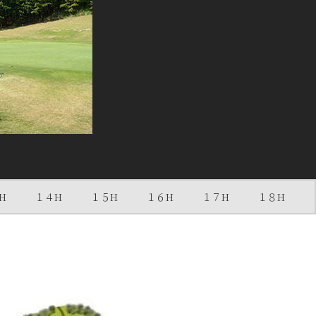
H
１４H
１５H
１６H
１７H
１８H